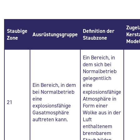
Zugel
Staubige
Definition der
Ausrüstungsgruppe
Kerst
Zone
Staubzone
Model
Ein Bereich, in
dem sich bei
Normalbetrieb
gelegentlich
Ein Bereich, in dem
eine
bei Normalbetrieb
explosionsfähige
eine
Atmosphäre in
21
explosionsfähige
Form einer
Gasatmosphäre
Wolke aus in der
auftreten kann.
Luft
enthaltenem
brennbarem
Staub bilden