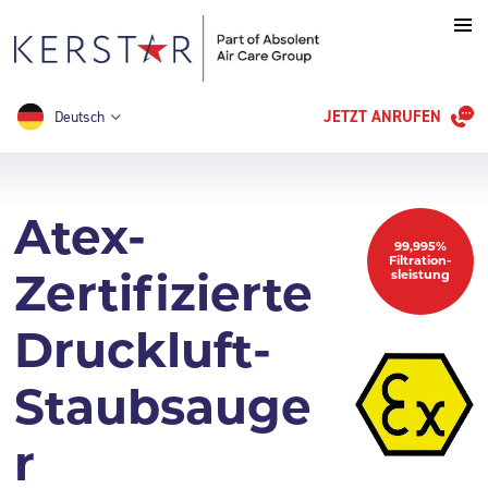
JETZT ANRUFEN
Deutsch
Atex-
99,995%
Filtration-
Zertifizierte
sleistung
Druckluft-
Staubsauge
r